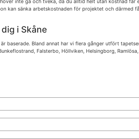
över inte gå och tveka, då du alltid helt utan kostnad får e
erson kan sänka arbetskostnaden för projektet och därmed f
 dig i Skåne
vi är baserade. Bland annat har vi flera gånger utfört tape
, Bunkeflostrand, Falsterbo, Höllviken, Helsingborg, Ramlös