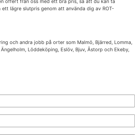
n offert från oss med ett bra pris, så att du kan ta
å ett lägre slutpris genom att använda dig av ROT-
tsering och andra jobb på orter som Malmö, Bjärred, Lomma,
a, Ängelholm, Löddeköping, Eslöv, Bjuv, Åstorp och Ekeby,