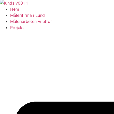
Skip
to
Hem
content
Målerifirma i Lund
Måleriarbeten vi utför
Projekt