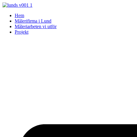
Skip
to
Hem
content
Målerifirma i Lund
Måleriarbeten vi utför
Projekt