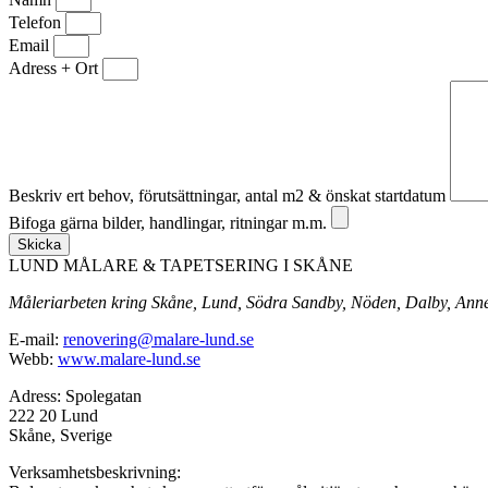
Telefon
Email
Adress + Ort
Beskriv ert behov, förutsättningar, antal m2 & önskat startdatum
Bifoga gärna bilder, handlingar, ritningar m.m.
Skicka
LUND MÅLARE & TAPETSERING I SKÅNE
Måleriarbeten kring Skåne, Lund, Södra Sandby, Nöden, Dalby, Ann
E-mail:
renovering@malare-lund.se
Webb:
www.malare-lund.se
Adress: Spolegatan
222 20 Lund
Skåne, Sverige
Verksamhetsbeskrivning: