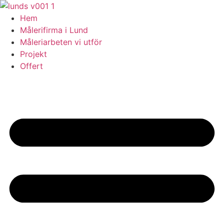
Skip
to
Hem
content
Målerifirma i Lund
Måleriarbeten vi utför
Projekt
Offert