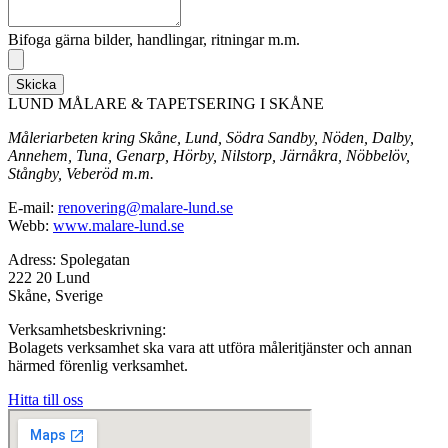
Bifoga gärna bilder, handlingar, ritningar m.m.
Skicka
LUND MÅLARE & TAPETSERING I SKÅNE
Måleriarbeten kring Skåne, Lund, Södra Sandby, Nöden, Dalby,
Annehem, Tuna, Genarp, Hörby, Nilstorp, Järnåkra, Nöbbelöv,
Stångby, Veberöd m.m.
E-mail:
renovering@malare-lund.se
Webb:
www.malare-lund.se
Adress: Spolegatan
222 20 Lund
Skåne, Sverige
Verksamhetsbeskrivning:
Bolagets verksamhet ska vara att utföra måleritjänster och annan
härmed förenlig verksamhet.
Hitta till oss