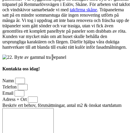
träpanel på Remmarlövsvägen i Eslöv, Skåne. För arbeten vid takfot
och vindskivor samarbetade vi med
takfirma skåne
. Träpanelerna
satt på en mindre sommarstuga där ingen renovering utförts på
många år. Vi tog i uppdrag att inte bara renovera och fräscha upp de
träpaneler som gått sönder och var trasiga, utan vi fick även
genomföra ett komplett panelbyte på paneler som drabbats av röta.
Kunden var mycket mån om att huset skulle behålla den
ursprungliga karaktären och färgen. Därför hjälpa våra duktiga
hantverkare till att blanda till exakt rätt kulör inför fasadmålningen.
Kontakta oss idag!
Namn
Telefon
Email
Adress + Ort
Beskriv ert behov, förutsättningar, antal m2 & önskat startdatum