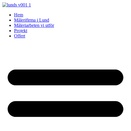
Skip
to
Hem
content
Målerifirma i Lund
Måleriarbeten vi utför
Projekt
Offert