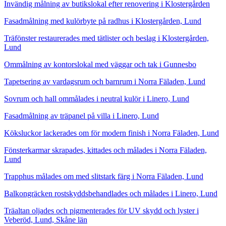
Invändig målning av butikslokal efter renovering i Klostergården
Fasadmålning med kulörbyte på radhus i Klostergården, Lund
Träfönster restaurerades med tätlister och beslag i Klostergården,
Lund
Ommålning av kontorslokal med väggar och tak i Gunnesbo
Tapetsering av vardagsrum och barnrum i Norra Fäladen, Lund
Sovrum och hall ommålades i neutral kulör i Linero, Lund
Fasadmålning av träpanel på villa i Linero, Lund
Köksluckor lackerades om för modern finish i Norra Fäladen, Lund
Fönsterkarmar skrapades, kittades och målades i Norra Fäladen,
Lund
Trapphus målades om med slitstark färg i Norra Fäladen, Lund
Balkongräcken rostskyddsbehandlades och målades i Linero, Lund
Träaltan oljades och pigmenterades för UV skydd och lyster i
Veberöd, Lund, Skåne län