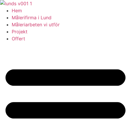
Skip
to
Hem
content
Målerifirma i Lund
Måleriarbeten vi utför
Projekt
Offert