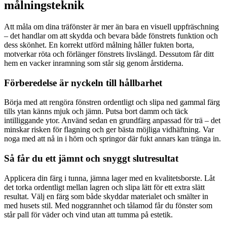
målningsteknik
Att måla om dina träfönster är mer än bara en visuell uppfräschning
– det handlar om att skydda och bevara både fönstrets funktion och
dess skönhet. En korrekt utförd målning håller fukten borta,
motverkar röta och förlänger fönstrets livslängd. Dessutom får ditt
hem en vacker inramning som står sig genom årstiderna.
Förberedelse är nyckeln till hållbarhet
Börja med att rengöra fönstren ordentligt och slipa ned gammal färg
tills ytan känns mjuk och jämn. Putsa bort damm och täck
intilliggande ytor. Använd sedan en grundfärg anpassad för trä – det
minskar risken för flagning och ger bästa möjliga vidhäftning. Var
noga med att nå in i hörn och springor där fukt annars kan tränga in.
Så får du ett jämnt och snyggt slutresultat
Applicera din färg i tunna, jämna lager med en kvalitetsborste. Låt
det torka ordentligt mellan lagren och slipa lätt för ett extra slätt
resultat. Välj en färg som både skyddar materialet och smälter in
med husets stil. Med noggrannhet och tålamod får du fönster som
står pall för väder och vind utan att tumma på estetik.