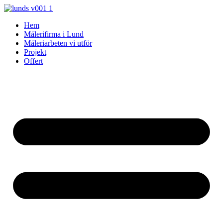
Skip
to
Hem
content
Målerifirma i Lund
Måleriarbeten vi utför
Projekt
Offert