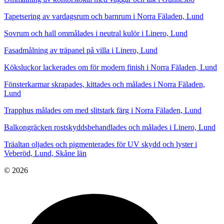
Tapetsering av vardagsrum och barnrum i Norra Fäladen, Lund
Sovrum och hall ommålades i neutral kulör i Linero, Lund
Fasadmålning av träpanel på villa i Linero, Lund
Köksluckor lackerades om för modern finish i Norra Fäladen, Lund
Fönsterkarmar skrapades, kittades och målades i Norra Fäladen,
Lund
Trapphus målades om med slitstark färg i Norra Fäladen, Lund
Balkongräcken rostskyddsbehandlades och målades i Linero, Lund
Träaltan oljades och pigmenterades för UV skydd och lyster i
Veberöd, Lund, Skåne län
© 2026