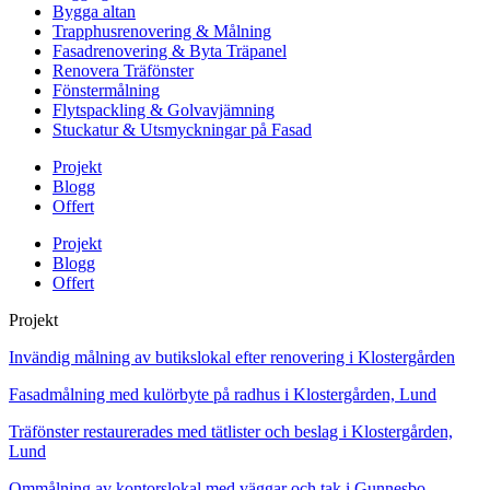
Bygga altan
Trapphusrenovering & Målning
Fasadrenovering & Byta Träpanel
Renovera Träfönster
Fönstermålning
Flytspackling & Golvavjämning
Stuckatur & Utsmyckningar på Fasad
Projekt
Blogg
Offert
Projekt
Blogg
Offert
Projekt
Invändig målning av butikslokal efter renovering i Klostergården
Fasadmålning med kulörbyte på radhus i Klostergården, Lund
Träfönster restaurerades med tätlister och beslag i Klostergården,
Lund
Ommålning av kontorslokal med väggar och tak i Gunnesbo