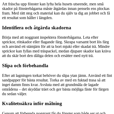
Att fräscha upp fönster kan lyfta hela husets utseende, men små
skador på fönsterbågarna måste åtgärdas innan penseln ens plockas
fram. Med rätt steg och material kan du själv ta dig an jobbet och få
ett resultat som håller i längden.
Identifiera och åtgärda skadorna
Börja med att noggrant inspektera fönsterbågarna. Leta efter
sprickor, rötskador eller flagande färg. Skrapa varsamt bort lös färg
och använd ett stämjärn för att ta bort mjukt eller skadat trä. Mindre
sprickor kan fyllas med träspackel, medan djupare skador kan kräva
att du skär bort den dåliga delen och ersätter med nytt trä.
Slipa och förbehandla
Efter att lagningen torkat behöver du slipa ytan jämn. Använd ett fint
sandpapper för bästa resultat. Torka av med en fuktad trasa så att
inget damm finns kvar. Avsluta med att grundmåla de lagade
områdena – det skyddar träet och ger bästa möjliga fäste för färgen
du sedan väljer.
Kvalitetssäkra inför målning
Genom att förbereda noggrant får du fönster som både ser ut och