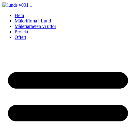
Skip
to
Hem
content
Målerifirma i Lund
Måleriarbeten vi utför
Projekt
Offert