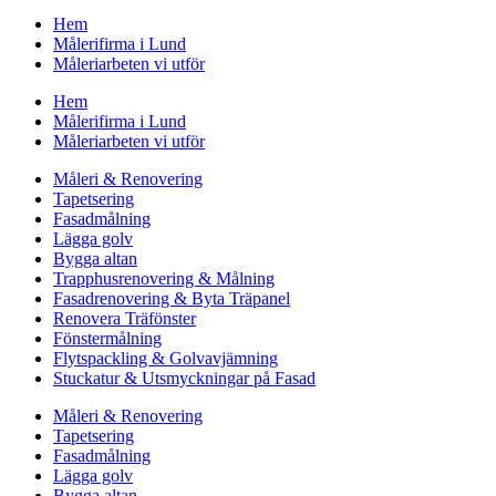
Hem
Målerifirma i Lund
Måleriarbeten vi utför
Hem
Målerifirma i Lund
Måleriarbeten vi utför
Måleri & Renovering
Tapetsering
Fasadmålning
Lägga golv
Bygga altan
Trapphusrenovering & Målning
Fasadrenovering & Byta Träpanel
Renovera Träfönster
Fönstermålning
Flytspackling & Golvavjämning
Stuckatur & Utsmyckningar på Fasad
Måleri & Renovering
Tapetsering
Fasadmålning
Lägga golv
Bygga altan