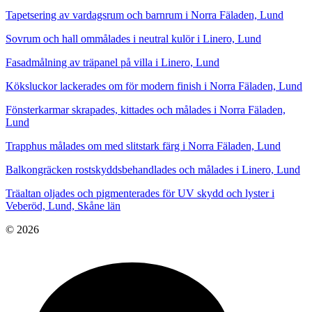
Tapetsering av vardagsrum och barnrum i Norra Fäladen, Lund
Sovrum och hall ommålades i neutral kulör i Linero, Lund
Fasadmålning av träpanel på villa i Linero, Lund
Köksluckor lackerades om för modern finish i Norra Fäladen, Lund
Fönsterkarmar skrapades, kittades och målades i Norra Fäladen,
Lund
Trapphus målades om med slitstark färg i Norra Fäladen, Lund
Balkongräcken rostskyddsbehandlades och målades i Linero, Lund
Träaltan oljades och pigmenterades för UV skydd och lyster i
Veberöd, Lund, Skåne län
© 2026