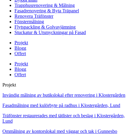
Trapphusrenovering & Målning
Fasadrenovering & Byta Träpanel
Renovera Träfönster
Fönstermålning
Flytspackling & Golvavjämning
Stuckatur & Utsmyckningar på Fasad
Projekt
Blogg
Offert
Projekt
Blogg
Offert
Projekt
Invändig målning av butikslokal efter renovering i Klostergården
Fasadmålning med kulörbyte på radhus i Klostergården, Lund
Träfönster restaurerades med tätlister och beslag i Klostergården,
Lund
Ommålning av kontorslokal med väggar och tak i Gunnesbo