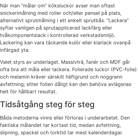
När man “målar om” köksluckor avser man oftast
snickerimålning med roller och/eller pensel på plats,
alternativt sprutmålning i ett enkelt sprutbås. “Lackera”
syftar vanligen på sprutapplicerad lackfärg eller
tvåkomponentslack i kontrollerad verkstadsmiljö.
Lackering kan vara täckande kulör eller klarlack ovanpå
infärgad yta.
Valet styrs av underlaget. Massivträ, fanér och MDF går
ofta bra att måla eller lackera. Folierade luckor (PVC-folie)
och melamin kräver särskilt häftgrund och noggrann
avfettning; sitter folien dåligt kan den behöva avlägsnas
helt för hållbart resultat.
Tidsåtgång steg för steg
Båda metoderna vinns eller förloras i underarbetet. Den
faktiska målandet tar kortast tid, medan avfettning,
slipning, spackel och torktid tar mest kalenderdagar.