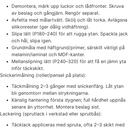
Demontera, märk upp luckor och lådfronter. Skruva
av beslag och gångjärn. Rengör separat.
Avfetta med målartvätt. Skölj och låt torka. Avlägsna
silikonrester (ger dålig vidhäftning).
Slipa lätt (P180–240) för att rugga ytan. Spackla jack
och hål, slipa igen.
Grundmåla med häftgrund/primer, särskilt viktigt på
melamin/laminat och MDF-kanter.
Mellanslipning lätt (P240–320) för att få en jämn yta
inför täckskikt.
Snickerimålning (roller/pensel på plats):
Täckmålning 2–3 gånger med snickerifärg. Låt ytan
bli genomtorr mellan strykningarna.
Känslig hantering första dygnen; full hårdhet uppnås
senare än yttorrhet. Montera beslag sist.
Lackering (sprutlack i verkstad eller sprutbås):
Täcklack appliceras med spruta, ofta 2–3 skikt med