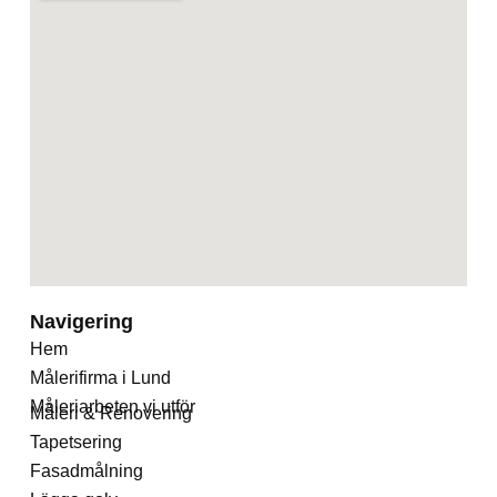
Navigering
Hem
Målerifirma i Lund
Måleriarbeten vi utför
Måleri & Renovering
Tapetsering
Fasadmålning