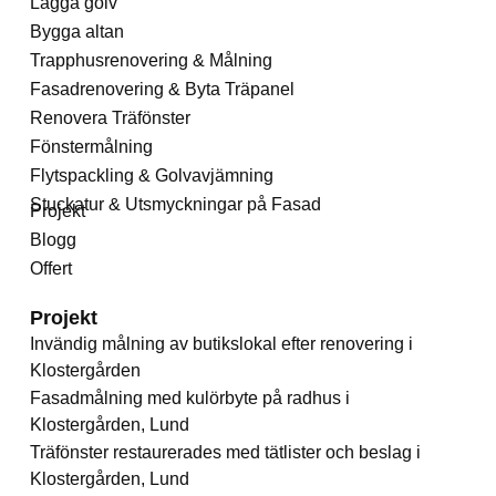
Lägga golv
Bygga altan
Trapphusrenovering & Målning
Fasadrenovering & Byta Träpanel
Renovera Träfönster
Fönstermålning
Flytspackling & Golvavjämning
Stuckatur & Utsmyckningar på Fasad
Projekt
Blogg
Offert
Projekt
Invändig målning av butikslokal efter renovering i
Klostergården
Fasadmålning med kulörbyte på radhus i
Klostergården, Lund
Träfönster restaurerades med tätlister och beslag i
Klostergården, Lund