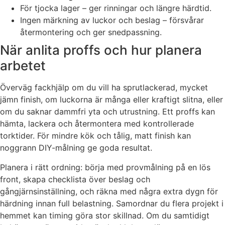
För tjocka lager – ger rinningar och längre härdtid.
Ingen märkning av luckor och beslag – försvårar
återmontering och ger snedpassning.
När anlita proffs och hur planera
arbetet
Överväg fackhjälp om du vill ha sprutlackerad, mycket
jämn finish, om luckorna är många eller kraftigt slitna, eller
om du saknar dammfri yta och utrustning. Ett proffs kan
hämta, lackera och återmontera med kontrollerade
torktider. För mindre kök och tålig, matt finish kan
noggrann DIY-målning ge goda resultat.
Planera i rätt ordning: börja med provmålning på en lös
front, skapa checklista över beslag och
gångjärnsinställning, och räkna med några extra dygn för
härdning innan full belastning. Samordnar du flera projekt i
hemmet kan timing göra stor skillnad. Om du samtidigt